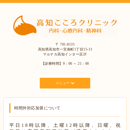
〒 781-8135
高知県高知市一宮南町1丁目15-13
マルナカ高知インター店2F
【診療時間】9：00 ～ 21：00
メニュー
時間外対応加算について
平 日 1 8 時 以 降 、 土 曜 1 2 時 以 降 、 日 曜 、 祝