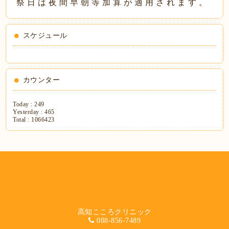
祭 日 は 夜 間 早 朝 等 加 算 が 適 用 さ れ ま す 。
スケジュール
カウンター
Today :
249
Yesterday :
465
Total :
1066423
高知こころクリニック
088-856-7489